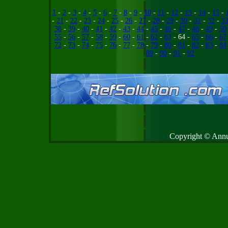
1
-
2
-
3
-
4
-
5
-
6
-
7
-
8
-
9
-
10
-
11
-
12
-
13
-
14
-
15
-
-
21
-
22
-
23
-
24
-
25
-
26
-
27
-
28
-
29
-
30
-
31
-
32
-
3
38
-
39
-
40
-
41
-
42
-
43
-
44
-
45
-
46
-
47
-
48
-
49
-
50
55
-
56
-
57
-
58
-
59
-
60
-
61
-
62
-
63
- 64 -
65
-
66
-
67
72
-
73
-
74
-
75
-
76
-
77
-
78
-
79
-
80
-
81
-
82
-
83
-
84
89
-
90
-
91
-
92
Copyright © Annud