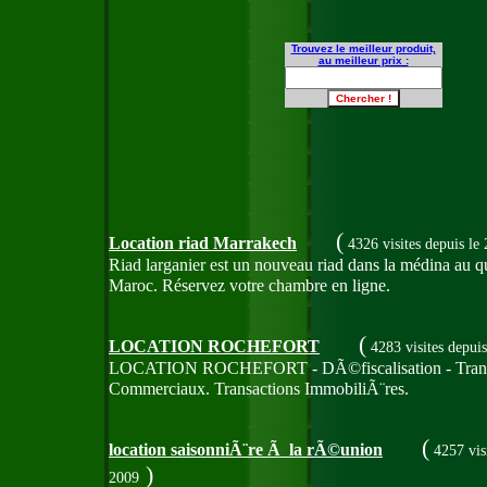
Trouvez le meilleur produit,
au meilleur prix :
(
Location riad Marrakech
4326 visites
depuis le
Riad larganier est un nouveau riad dans la médina au qu
Maroc. Réservez votre chambre en ligne.
(
LOCATION ROCHEFORT
4283 visites
depuis
LOCATION ROCHEFORT - DÃ©fiscalisation - Transact
Commerciaux. Transactions ImmobiliÃ¨res.
(
location saisonniÃ¨re Ã la rÃ©union
4257 vis
)
2009