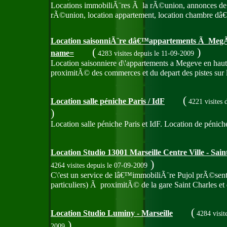
Locations immobiliÃ¨res Ã la rÃ©union, annonces de l
rÃ©union, location appartement, location chambre d
Location saisonniÃ¨re dâ€™appartements Ã MegÃ¨
(
)
name=
4283 visites
depuis le 11-09-2009
Location saisonniere d\'appartements a Megeve en haut
proximitÃ© des commerces et du depart des pistes sur 
(
Location salle péniche Paris / IdF
4221 visites
)
Location salle péniche Paris et IdF. Location de péniche
Location Studio 13001 Marseille Centre Ville - Sain
)
4264 visites
depuis le 07-09-2009
C\'est un service de lâ€™immobiliÃ¨re Pujol prÃ©senta
particuliers) Ã proximitÃ© de la gare Saint Charles et 
(
Location Studio Luminy - Marseille
4284 visit
)
2009