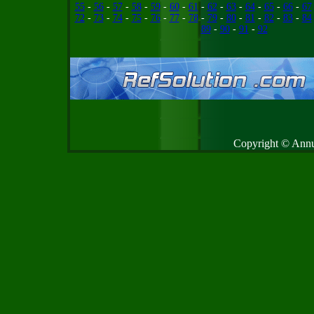
55
-
56
-
57
-
58
-
59
-
60
-
61
-
62
-
63
-
64
-
65
-
66
-
67
72
-
73
-
74
-
75
-
76
-
77
-
78
-
79
-
80
-
81
-
82
-
83
-
84
89
-
90
-
91
-
92
Copyright © Annud