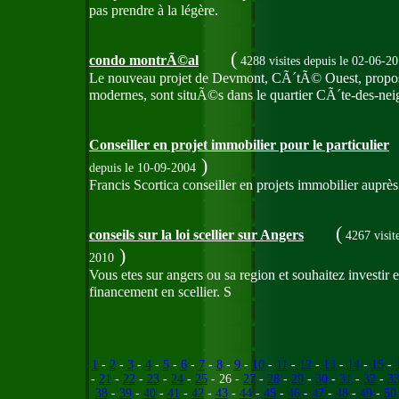
pas prendre à la légère.
(
condo montrÃ©al
4288 visites
depuis le 02-06-2
Le nouveau projet de Devmont, CÃ´tÃ© Ouest, propose 
modernes, sont situÃ©s dans le quartier CÃ´te-des-n
Conseiller en projet immobilier pour le particulier
)
depuis le 10-09-2004
Francis Scortica conseiller en projets immobilier aupr
(
conseils sur la loi scellier sur Angers
4267 visit
)
2010
Vous etes sur angers ou sa region et souhaitez investir en
financement en scellier. S
1
-
2
-
3
-
4
-
5
-
6
-
7
-
8
-
9
-
10
-
11
-
12
-
13
-
14
-
15
-
-
21
-
22
-
23
-
24
-
25
- 26 -
27
-
28
-
29
-
30
-
31
-
32
-
3
38
-
39
-
40
-
41
-
42
-
43
-
44
-
45
-
46
-
47
-
48
-
49
-
50