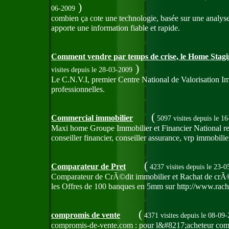
)
06-2009
combien ça cote une technologie, basée sur une analys
apporte une information fiable et rapide.
Comment vendre par temps de crise, le Home Stagi
)
visites
depuis le 28-03-2009
Le C.N.V.I, premier Centre National de Valorisation Im
professionnelles.
(
Commercial immobilier
5097 visites
depuis le 1
Maxi home Groupe Immobilier et Financier National rec
conseiller financier, conseiller assurance, vrp immobilier,
(
Comparateur de Pret
4237 visites
depuis le 23-0
Comparateur de CrÃ©dit immobilier et Rachat de crÃ©di
les Offres de 100 banques en 5mm sur http://www.rach
(
compromis de vente
4371 visites
depuis le 08-09
compromis-de-vente.com : pour l&#8217;acheteur comm