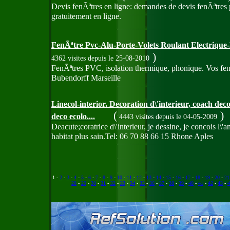
Devis fenÃªtres en ligne: demandes de devis fenÃªtres p
gratuitement en ligne.
FenÃªtre Pvc-Alu-Porte-Volets Roulant Electriqu
)
4362 visites
depuis le 25-08-2010
FenÃªtres PVC, isolation thermique, phonique. Vos fe
Bubendorff Marseille
Linecol-interior. Decoration d\'interieur, coach deco
(
)
deco ecolo....
4443 visites
depuis le 04-05-2009
Deacute;coratrice d\'interieur, je dessine, je concois l
habitat plus sain.Tel: 06 70 88 66 15 Rhone Aples
1 -
2
-
3
-
4
-
5
-
6
-
7
-
8
-
9
-
10
-
11
-
12
-
13
-
14
-
15
-
16
-
17
-
18
-
19
-
20
-
21
28
-
29
-
30
-
31
-
32
-
33
-
34
-
35
-
36
-
37
-
38
-
39
-
40
-
41
-
42
-
43
-
4