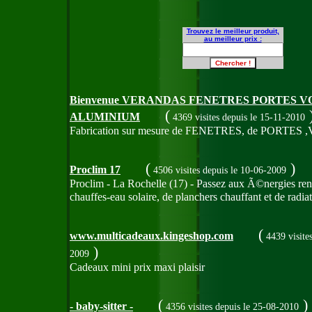
Trouvez le meilleur produit,
au meilleur prix :
Bienvenue VERANDAS FENETRES PORTES V
(
ALUMINIUM
4369 visites
depuis le 15-11-2010
Fabrication sur mesure de FENETRES, de POR
(
)
Proclim 17
4506 visites
depuis le 10-06-2009
Proclim - La Rochelle (17) - Passez aux Ã©nergies ren
chauffes-eau solaire, de planchers chauffant et de radia
(
www.multicadeaux.kingeshop.com
4439 visite
)
2009
Cadeaux mini prix maxi plaisir
(
)
- baby-sitter -
4356 visites
depuis le 25-08-2010