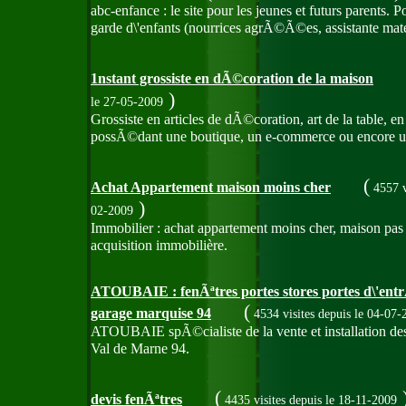
abc-enfance : le site pour les jeunes et futurs parents.
garde d\'enfants (nourrices agrÃ©Ã©es, assistante mate
1nstant grossiste en dÃ©coration de la maison
)
le 27-05-2009
Grossiste en articles de dÃ©coration, art de la table, e
possÃ©dant une boutique, un e-commerce ou encore un 
(
Achat Appartement maison moins cher
4557 v
)
02-2009
Immobilier : achat appartement moins cher, maison pas
acquisition immobilière.
ATOUBAIE : fenÃªtres portes stores portes d\'ent
(
garage marquise 94
4534 visites
depuis le 04-07-
ATOUBAIE spÃ©cialiste de la vente et installation des p
Val de Marne 94.
(
devis fenÃªtres
4435 visites
depuis le 18-11-2009