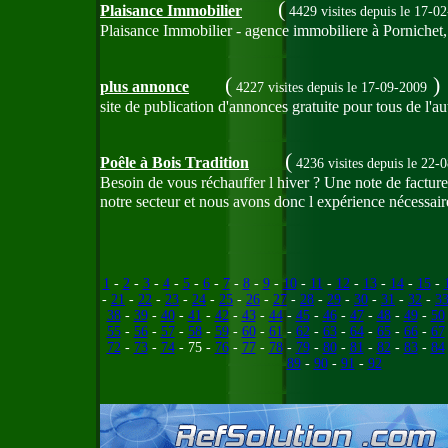
(
Plaisance Immobilier
4429 visites
depuis le 17-0
Plaisance Immobilier - agence immobiliere à Porniche
(
)
plus annonce
4227 visites
depuis le 17-09-2009
site de publication d'annonces gratuite pour tous de l'aut
(
Poêle à Bois Tradition
4236 visites
depuis le 22-
Besoin de vous réchauffer l hiver ? Une note de factur
notre secteur et nous avons donc l expérience nécessair
1
-
2
-
3
-
4
-
5
-
6
-
7
-
8
-
9
-
10
-
11
-
12
-
13
-
14
-
15
-
-
21
-
22
-
23
-
24
-
25
-
26
-
27
-
28
-
29
-
30
-
31
-
32
-
3
38
-
39
-
40
-
41
-
42
-
43
-
44
-
45
-
46
-
47
-
48
-
49
-
50
55
-
56
-
57
-
58
-
59
-
60
-
61
-
62
-
63
-
64
-
65
-
66
-
67
72
-
73
-
74
- 75 -
76
-
77
-
78
-
79
-
80
-
81
-
82
-
83
-
84
89
-
90
-
91
-
92