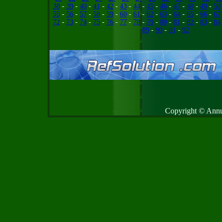
38
-
39
-
40
-
41
-
42
-
43
-
44
-
45
-
46
-
47
-
48
-
49
-
50
55
-
56
-
57
-
58
-
59
-
60
-
61
-
62
-
63
-
64
-
65
-
66
-
67
72
-
73
-
74
-
75
-
76
-
77
-
78
-
79
-
80
-
81
-
82
-
83
-
84
89
-
90
-
91
-
92
Copyright © Annud