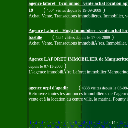
agence laforet - bcm immo - vente achat location a
(
)
19
4304 visites
depuis le 19-09-2009
Achat, Vente, Transactions immobilières. Immobilier, ve
Agence Laforet - Hugo Immobilier - vente achat loc
(
)
bastille
4334 visites
depuis le 17-06-2009
Achat, Vente, Transactions immobiliÃ¨res. Immobilier, v
Agence LAFORET IMMOBILIER de Margueritte
)
depuis le 07-11-2008
L\'agence immobiliÃ¨re Laforet immobilier Marguerittes
(
agence orpi d'agadir
4338 visites
depuis le 03-08
Retrouvez toutes les annonces immobilières de l’agence
vente et à la location au centre ville, la marina, Founty
1
-
2
-
3
-
4
-
5
-
6
-
7
-
8
-
9
-
10
-
11
-
12
-
13
- 14 -
15
-
-
21
-
22
-
23
-
24
-
25
-
26
-
27
-
28
-
29
-
30
-
31
-
32
-
3