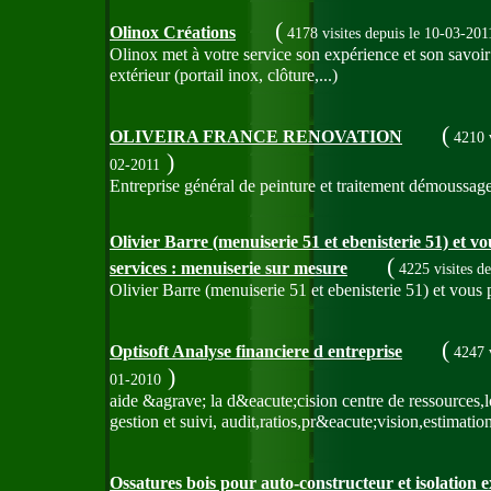
(
Olinox Créations
4178 visites
depuis le 10-03-201
Olinox met à votre service son expérience et son savoir f
extérieur (portail inox, clôture,...)
(
OLIVEIRA FRANCE RENOVATION
4210 v
)
02-2011
Entreprise général de peinture et traitement démoussag
Olivier Barre (menuiserie 51 et ebenisterie 51) et v
(
services : menuiserie sur mesure
4225 visites
de
Olivier Barre (menuiserie 51 et ebenisterie 51) et vous 
(
Optisoft Analyse financiere d entreprise
4247 v
)
01-2010
aide &agrave; la d&eacute;cision centre de ressources,l
gestion et suivi, audit,ratios,pr&eacute;vision,estimatio
Ossatures bois pour auto-constructeur et isolation e