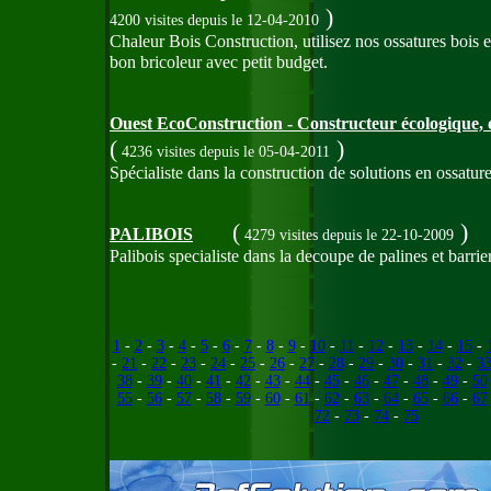
)
4200 visites
depuis le 12-04-2010
Chaleur Bois Construction, utilisez nos ossatures bois e
bon bricoleur avec petit budget.
Ouest EcoConstruction - Constructeur écologique, 
(
)
4236 visites
depuis le 05-04-2011
Spécialiste dans la construction de solutions en ossature
(
)
PALIBOIS
4279 visites
depuis le 22-10-2009
Palibois specialiste dans la decoupe de palines et barrie
1
-
2
-
3
-
4
-
5
-
6
-
7
-
8
-
9
-
10
-
11
-
12
-
13
-
14
-
15
-
-
21
-
22
-
23
-
24
-
25
-
26
-
27
-
28
-
29
-
30
-
31
-
32
-
3
38
-
39
-
40
-
41
-
42
-
43
-
44
-
45
-
46
-
47
-
48
-
49
-
50
55
-
56
-
57
-
58
-
59
-
60
-
61
-
62
-
63
-
64
-
65
-
66
-
67
72
-
73
-
74
-
75