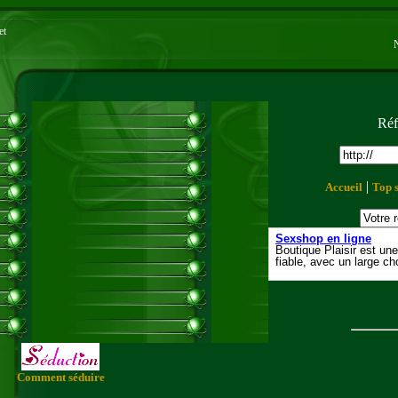
et
Réf
|
Accueil
Top s
Comment séduire