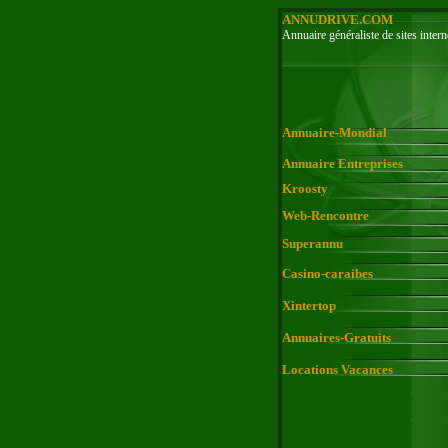
ANNUDRIVE.COM
Annuaire généraliste de sites intern
Annuaire-Mondial
Annuaire Entreprises
Kroosty
Web-Rencontre
Superannu
Casino-caraibes
Xintertop
Annuaires-Gratuits
Locations Vacances