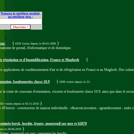
Trouvez le meilleur produit,
au meilleur prix :
(
)
tat.
4359 visites
depuis le 06-01-2009
matisme de portail, d'informatique et de domotique.
(
de régulation et d'humidification, France et Maghreb
s applications de conditionnement d'air et de réfrigération en France et au Maghreb. Des solutions
(
tation, boulonneries classe 10.9
4398 visites
depuis le 25-
la vente de couronne d'orientation, visserie et boulonnerie classe 10.9, ainsi que dans le rec
)
03 visites
depuis le 05-11-2010
d'Oeuvre - constructeur de maison individuelle - r&eacute;novation - agrandissement - indre et 
minée berck, hesdin, fruges, montreuil sur mer et 62870
)
uis le 28-06-2010
fruges, montreuil sur mer, campagne les hesdin.