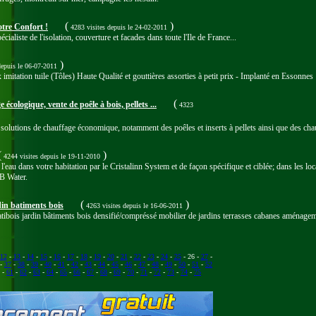
(
)
otre Confort !
4283 visites
depuis le 24-02-2011
cialiste de l'isolation, couverture et facades dans toute l'Ile de France...
)
depuis le 06-07-2011
mitation tuile (Tôles) Haute Qualité et gouttières assorties à petit prix - Implanté en Essonnes
(
cologique, vente de poêle à bois, pellets ...
4323
solutions de chauffage économique, notamment des poêles et inserts à pellets ainsi que des cha
(
)
4244 visites
depuis le 19-11-2010
l'eau dans votre habitation par le Cristalinn System et de façon spécifique et ciblée; dans les loc
B Water.
(
)
din batiments bois
4263 visites
depuis le 16-06-2011
atibois jardin bâtiments bois densifié/compréssé mobilier de jardins terrasses cabanes aménageme
12
-
13
-
14
-
15
-
16
-
17
-
18
-
19
-
20
-
21
-
22
-
23
-
24
-
25
- 26 -
27
-
-
37
-
38
-
39
-
40
-
41
-
42
-
43
-
44
-
45
-
46
-
47
-
48
-
49
-
50
-
51
-
52
-
61
-
62
-
63
-
64
-
65
-
66
-
67
-
68
-
69
-
70
-
71
-
72
-
73
-
74
-
75