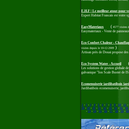
E.H.F | Le meilleur atout pour v
Expert Habitat Francais est votre spé
(
EasyMateriaux
4577 visites
Easymateriaux - Vente de panneaux i
Eco Confort Chaleur - Chauffage é
)
visites
depuis le 10-12-2009
Artisan près de Douai propose des 
Eco System Water - Accueil
Les solutions de gestion globale de 
galvanique "Ion Scale Buster de IS
Ecomenuiserie jardibatibois jar
Jardibatibois ecomenuiserie, jardib
1
-
2
-
3
-
4
-
5
-
6
-
7
-
8
-
9
-
10
-
11
-
28
-
29
-
30
-
31
-
32
-
33
-
34
-
35
-
36
-
53
-
54
-
55
-
56
-
57
-
58
-
59
-
60