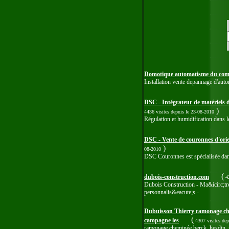
Domotique automatisme du com
Installation vente depannage d'auto
DSC - Intégrateur de matériels 
)
4436 visites
depuis le 23-08-2010
Régulation et humidification dans le
DSC - Vente de couronnes d'orien
)
08-2010
DSC Couronnes est spécialisée dans 
(
dubois-construction.com
42
Dubois Construction - Ma&icirc;tre 
personnalis&eacute;s -
Dubuisson Thierry ramonage che
(
campagne les
4307 visites
dep
ramonage cheminée berck, hesdin, 