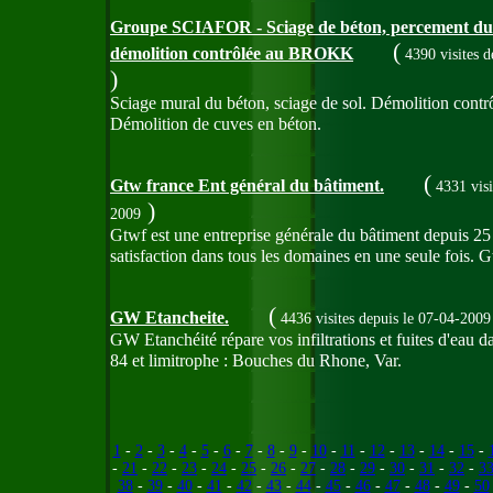
Groupe SCIAFOR - Sciage de béton, percement du 
(
démolition contrôlée au BROKK
4390 visites
d
)
Sciage mural du béton, sciage de sol. Démolition contr
Démolition de cuves en béton.
(
Gtw france Ent général du bâtiment.
4331 vis
)
2009
Gtwf est une entreprise générale du bâtiment depuis 
satisfaction dans tous les domaines en une seule fois. 
(
GW Etancheite.
4436 visites
depuis le 07-04-2009
GW Etanchéité répare vos infiltrations et fuites d'eau d
84 et limitrophe : Bouches du Rhone, Var.
1
-
2
-
3
-
4
-
5
-
6
-
7
-
8
-
9
-
10
-
11
-
12
-
13
-
14
-
15
-
-
21
-
22
-
23
-
24
-
25
-
26
-
27
-
28
-
29
-
30
-
31
-
32
-
3
38
-
39
-
40
-
41
-
42
-
43
-
44
-
45
-
46
-
47
-
48
-
49
-
50