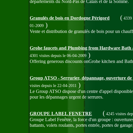
départements du Nord-Pas de Calais et de la Somme.
(
Granulés de bois en Dordogne Périgord
4339 
)
01-2009
Vente et distribution de granulés de bois pour un chau
Grohe faucets and Plumbing from Hardware Bath
)
4301 visites
depuis le 06-04-2009
Offering generous discounts onGrohe kitchen and Bath
Group ATSO - Serrurier, dépannage, ouverture de 
)
visites
depuis le 22-04-2011
Le Group ATSO dispose d'un centre d'appel disponible 2
pour les dépannages urgent de serrures.
(
GROUPE LABEL FENETRE
4245 visites
dep
Groupe Label Fenêtre, la force d'un groupe : ouvertures 
battants, volets roulants, portes entrée, portes de garage