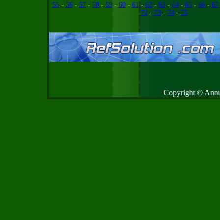
55
-
56
-
57
-
58
-
59
-
60
-
61
-
62
-
63
-
64
-
65
-
66
-
67
72
-
73
-
74
-
75
Copyright © Annud