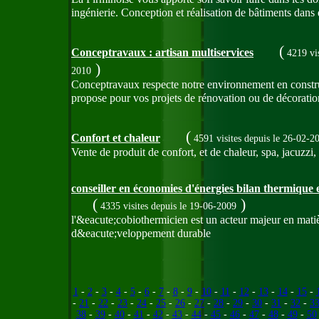
ingénierie. Conception et réalisation de bâtiments dans d
(
Conceptravaux : artisan multiservices
4219 vi
)
2010
Conceptravaux respecte notre environnement en constru
propose pour vos projets de rénovation ou de décoratio
(
Confort et chaleur
4591 visites
depuis le 26-02-2
Vente de produit de confort, et de chaleur, spa, jacuzzi, 
conseiller en économies d'énergies bilan thermique 
(
)
4335 visites
depuis le 19-06-2009
l'&eacute;cobiothermicien est un acteur majeur en mati
d&eacute;veloppement durable
1
-
2
-
3
-
4
-
5
-
6
-
7
-
8
-
9
-
10
-
11
-
12
-
13
-
14
-
15
-
-
21
-
22
-
23
-
24
-
25
-
26
-
27
-
28
-
29
-
30
-
31
-
32
-
3
38
-
39
-
40
-
41
-
42
-
43
-
44
-
45
-
46
-
47
-
48
-
49
-
50