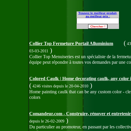
Trouvez le meilleur produit,
au meilleur prix :
(
Collier Top Fermeture Portail Alluminium
43
)
03-03-2011
Collier Top Menuiseries est un spécialiste de la fermetur
équipe peut répondre à toutes vos demandes par une con
Colored Caulk | Home decorating caulk, any color i
(
)
4246 visites
depuis le 20-04-2010
Home painting caulk that can be any custom color - clea
colors
Comandeur.com - Construire, rénover et entretenir
)
depuis le 26-02-2009
Du particulier au promoteur, en passant par les collecti