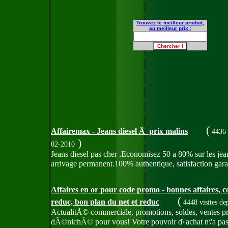
Trouvez le meilleur produit,
au meilleur prix :
(
Affairemax - Jeans diesel Ã prix malins
4436 
)
02-2010
Jeans diesel pas cher .Economisez 50 a 80% sur les je
arrivage permanent.100% authentique, satisfaction gara
Affaires en or pour code promo - bonnes affaires, 
(
reduc, bon plan du net et reduc
4448 visites
de
ActualitÃ© commerciale, promotions, soldes, ventes pri
dÃ©nichÃ© pour vous! Votre pouvoir d\'achat n\'a pas d