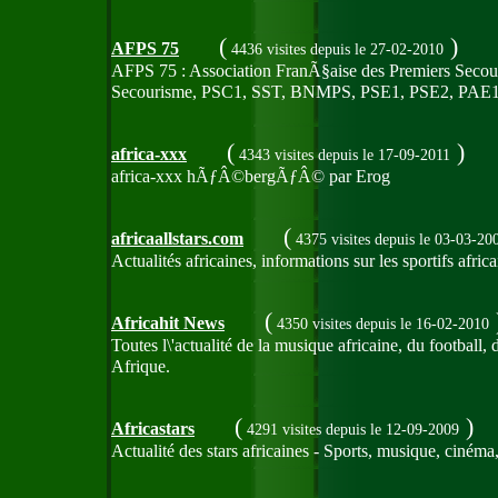
(
)
AFPS 75
4436 visites
depuis le 27-02-2010
AFPS 75 : Association FranÃ§aise des Premiers Secours
Secourisme, PSC1, SST, BNMPS, PSE1, PSE2, PAE1, 
(
)
africa-xxx
4343 visites
depuis le 17-09-2011
africa-xxx hÃƒÂ©bergÃƒÂ© par Erog
(
africaallstars.com
4375 visites
depuis le 03-03-20
Actualités africaines, informations sur les sportifs africai
(
Africahit News
4350 visites
depuis le 16-02-2010
Toutes l\'actualité de la musique africaine, du football,
Afrique.
(
)
Africastars
4291 visites
depuis le 12-09-2009
Actualité des stars africaines - Sports, musique, cinéma