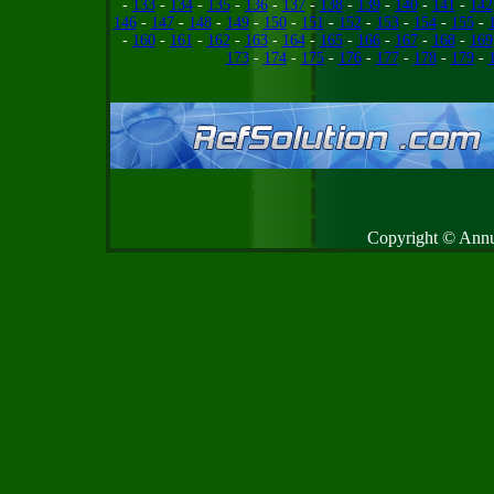
-
133
-
134
-
135
-
136
-
137
-
138
-
139
-
140
-
141
-
142
146
-
147
-
148
-
149
-
150
-
151
-
152
-
153
-
154
-
155
-
-
160
-
161
-
162
-
163
-
164
-
165
-
166
-
167
-
168
-
169
173
-
174
-
175
-
176
-
177
-
178
-
179
-
Copyright © Annud