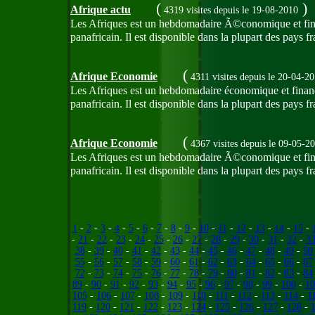
(
)
Afrique actu
4319 visites
depuis le 19-08-2010
Les Afriques est un hebdomadaire Ã©conomique et financ
panafricain. Il est disponible dans la plupart des pays
(
Afrique Economie
4311 visites
depuis le 20-04-2
Les Afriques est un hebdomadaire économique et financie
panafricain. Il est disponible dans la plupart des pays 
(
Afrique Economie
4367 visites
depuis le 09-05-2
Les Afriques est un hebdomadaire Ã©conomique et financ
panafricain. Il est disponible dans la plupart des pays
1
-
2
-
3
-
4
-
5
-
6
-
7
-
8
-
9
-
10
-
11
-
12
-
13
-
14
-
15
-
-
21
-
22
-
23
-
24
-
25
-
26
-
27
-
28
-
29
-
30
-
31
-
32
-
3
38
-
39
-
40
-
41
-
42
-
43
-
44
-
45
-
46
-
47
-
48
-
49
-
50
55
-
56
-
57
-
58
-
59
-
60
-
61
-
62
-
63
-
64
-
65
-
66
-
67
72
-
73
-
74
-
75
-
76
-
77
-
78
-
79
-
80
-
81
-
82
-
83
-
84
89
-
90
-
91
-
92
-
93
-
94
-
95
-
96
-
97
-
98
-
99
-
100
-
10
105
-
106
-
107
-
108
-
109
-
110
-
111
-
112
-
113
-
114
-
1
119
-
120
-
121
-
122
-
123
-
124
-
125
-
126
-
127
-
128
-