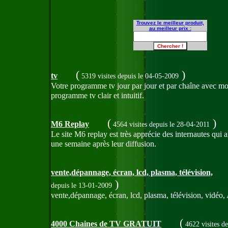
Trouvez le meilleur produit,
au meilleur prix :
(
)
tv
5319 visites
depuis le 04-05-2009
Votre programme tv jour par jour et par chaîne avec mo
programme tv clair et intuitif.
(
)
M6 Replay
4564 visites
depuis le 28-04-2011
Le site M6 replay est très apprécie des internautes qui
une semaine après leur diffusion.
vente,dépannage, écran, lcd, plasma, télévision,
)
depuis le 13-01-2009
vente,dépannage, écran, lcd, plasma, télévision, vidéo, A
(
4000 Chaines de TV GRATUIT
4622 visites
de