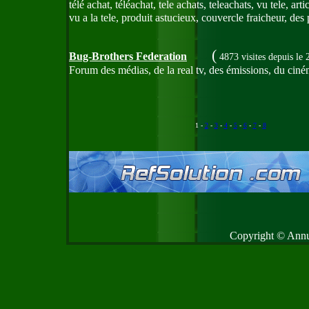
télé achat, téléachat, tele achats, teleachats, vu tele, a
vu a la tele, produit astucieux, couvercle fraicheur, des 
(
Bug-Brothers Federation
4873 visites
depuis le
Forum des médias, de la real tv, des émissions, du ciném
1 -
2
-
3
-
4
-
5
-
6
-
7
-
8
Copyright © Annud