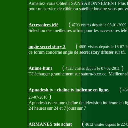
Aimeriez-vous Obtenir SANS ABONNEMENT Plus De 400
pour un service de câble ou satellite lorsque vous pou
(
Accessoires télé
4703 visites
depuis le 05-01-2009
Sélection des meilleures offres pour les accessoires télé
(
angie secret story 3
4601 visites
depuis le 16-07-
ce forum concerne angie de secret story dffuser sur tf1
(
)
Anime-hunt
4525 visites
depuis le 07-02-2011
Télécharger gratuitement sur saturn-b.co.cc. Meilleur sit
(
Apnadesh.tv : chaîne tv indienne en ligne.
454
)
29-07-2010
Apnadesh.tv est une chaîne de télévision indienne en lig
24 heures sur 24 et 7 jours sur 7
(
ARMANES tele achat
4612 visites
depuis le 22-