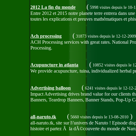
(
2012 La fin du monde
5998 visites
depuis le 10-
Entre 2012 et 2015 notre planete terre entrera dans une
toutes les explications et preuves mathématiques et phi
(
Ach processing
31873 visites
depuis le 12-12-2009
ACH Processing services with great rates. National P
Processing.
(
Acupuncture in atlanta
10852 visites
depuis le 
We provide acupuncture, tuina, individualized herbal pre
(
Advertising balloon
6241 visites
depuis le 12-12-
Impact Advertising drives brand value for our clients 
Banners, Teardrop Banners, Banner Stands, Pop-Up Can
(
)
all-naruto.tk
5660 visites
depuis le 13-08-2010
all-naruto.tk, site sur l\'univers de Naruto ! Episode
histoire et partez Ã la dÃ©couverte du monde de Naru