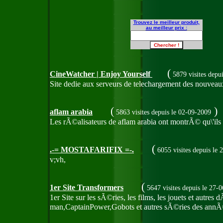
Trouvez le meilleur produit,
au meilleur prix :
(
CineWatcher | Enjoy Yourself
5879 visites
depui
Site dedie aux serveurs de telechargement des nouveaux f
(
)
aflam arabia
5863 visites
depuis le 02-09-2009
Les rÃ©alisateurs de aflam arabia ont montrÃ© qu\'ils pe
(
.-= MOSTAFARIFIX =-.
6055 visites
depuis le 
v;vh,
(
1er Site Transformers
5647 visites
depuis le 27-
1er Site sur les sÃ©ries, les films, les jouets et aut
man,CaptainPower,Gobots et autres sÃ©ries des annÃ©e