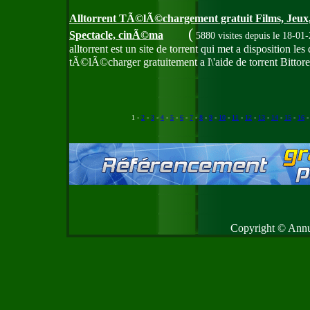
Alltorrent TÃ©lÃ©chargement gratuit Films, Jeux
(
Spectacle, cinÃ©ma
5880 visites
depuis le 18-01
alltorrent est un site de torrent qui met a disposition 
tÃ©lÃ©charger gratuitement a l\'aide de torrent Bittore
1 -
2
-
3
-
4
-
5
-
6
-
7
-
8
-
9
-
10
-
11
-
12
-
13
-
14
-
15
-
16
Copyright © Annud