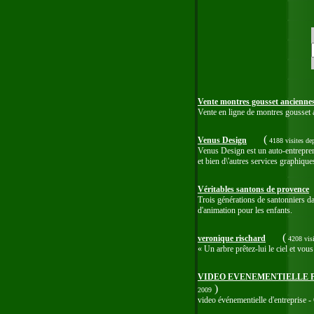
Vente montres gousset ancienne
Vente en ligne de montres gousset 
(
Venus Design
4188 visites
de
Venus Design est un auto-entrepreneu
et bien d\'autres services graphiques
Véritables santons de provence
Trois générations de santonniers dan
d'animation pour les enfants.
(
veronique rischard
4208 vis
« Un arbre prêtez-lui le ciel et vo
VIDEO EVENEMENTIELLE P
)
2009
video événementielle d'entreprise -