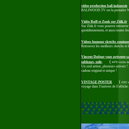
video production bali indonesie
BALIWOOD.TV est la première Web Tv
Vidéo RnB et Zouk sur Ziiik.fr
Sur Ziiik.fr vous pourrez retrouve
quotidiennement, et aussi toutes le
Videos humour sketchs comique
Retrouvez les meilleurs sketchs et 
Vincent Dufour vous présente sa 
(
tableaux, toile,
4478 visites
d
Un seul artiste, plusieurs univers !
cadeau original et unique !
(
VINTAGE POSTER
4282 v
voyage dans l\'univers de l\'affiche 
1
-
2
-
3
-
4
-
5
-
6
-
7
-
8
-
9
-
10
-
11
-
28
-
29
-
30
-
31
-
32
-
33
-
34
-
35
-
36
-
53
-
54
-
55
-
56
-
57
-
58
-
59
-
60
-
77
-
78
-
79
-
80
-
81
-
82
-
83
-
84
-
8