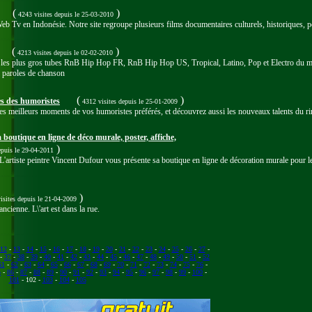
(
)
4243 visites
depuis le 25-03-2010
 en Indonésie. Notre site regroupe plusieurs films documentaires culturels, historiques, peu
(
)
4213 visites
depuis le 02-02-2010
r les plus gros tubes RnB Hip Hop FR, RnB Hip Hop US, Tropical, Latino, Pop et Electro du mo
s paroles de chanson
(
)
s des humoristes
4312 visites
depuis le 25-01-2009
les meilleurs moments de vos humoristes préférés, et découvrez aussi les nouveaux talents du ri
boutique en ligne de déco murale, poster, affiche,
)
epuis le 29-04-2011
 L'artiste peintre Vincent Dufour vous présente sa boutique en ligne de décoration murale pour les 
)
isites
depuis le 21-04-2009
ancienne. L\'art est dans la rue.
12
-
13
-
14
-
15
-
16
-
17
-
18
-
19
-
20
-
21
-
22
-
23
-
24
-
25
-
26
-
27
-
-
37
-
38
-
39
-
40
-
41
-
42
-
43
-
44
-
45
-
46
-
47
-
48
-
49
-
50
-
51
-
52
61
-
62
-
63
-
64
-
65
-
66
-
67
-
68
-
69
-
70
-
71
-
72
-
73
-
74
-
75
-
76
-
5
-
86
-
87
-
88
-
89
-
90
-
91
-
92
-
93
-
94
-
95
-
96
-
97
-
98
-
99
-
100
-
101
- 102 -
103
-
104
-
105