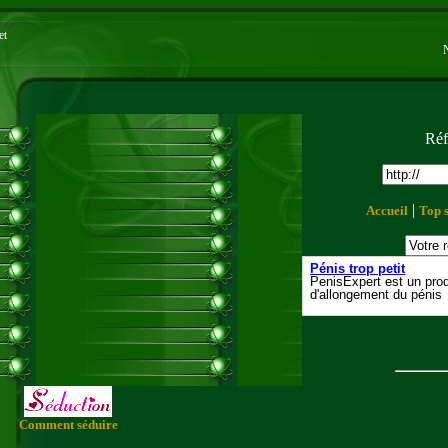
et
Réf
|
Accueil
Top s
Comment séduire