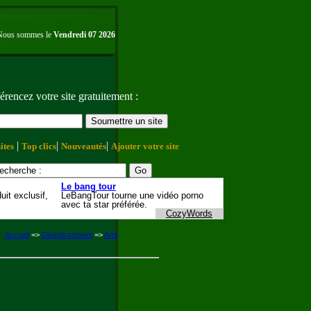
Nous sommes le
Vendredi 07 2026
érencez votre site gratuitement :
|
|
|
ites
Top clics
Nouveautés
Ajouter votre site
Accueil
=>
Divertissement
=>
Arts