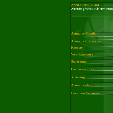
ANNUDRIVE.COM
Annuaire généraliste de sites intern
Annuaire-Mondial
Annuaire Entreprises
Kroosty
Web-Rencontre
Superannu
Casino-caraibes
Xintertop
Annuaires-Gratuits
Locations Vacances