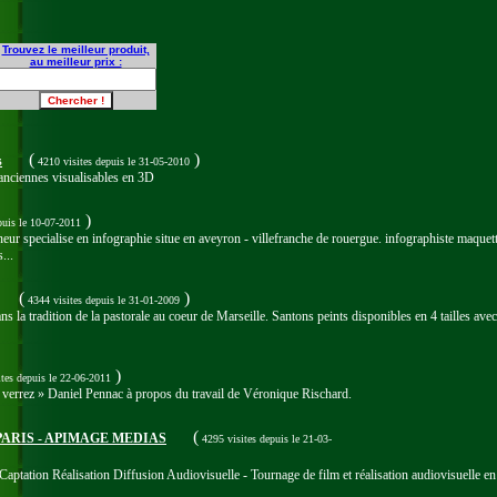
Trouvez le meilleur produit,
au meilleur prix :
(
)
s
4210 visites
depuis le 31-05-2010
anciennes visualisables en 3D
)
puis le 10-07-2011
r specialise en infographie situe en aveyron - villefranche de rouergue. infographiste maquettist
...
(
)
4344 visites
depuis le 31-01-2009
s la tradition de la pastorale au coeur de Marseille. Santons peints disponibles en 4 tailles avec
)
ites
depuis le 22-06-2011
us verrez » Daniel Pennac à propos du travail de Véronique Rischard.
(
ARIS - APIMAGE MEDIAS
4295 visites
depuis le 21-03-
 Captation Réalisation Diffusion Audiovisuelle - Tournage de film et réalisation audiovisuelle e