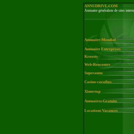
ANNUDRIVE.COM
Annuaire généraliste de sites intern
Annuaire-Mondial
Annuaire Entreprises
Kroosty
Web-Rencontre
Superannu
Casino-caraibes
Xintertop
Annuaires-Gratuits
Locations Vacances