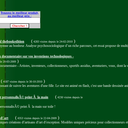
Trouvez le meilleur produit,
au meilleur prix :
(
)
al thebookedition
4283 visites
depuis le 24-02-2010
hymne au bonheur. Analyse psychosociologique d’un riche parcours, cet essai propose de multiple
m documentaire sur vos inventions technologiques -
)
 le 20-03-2009
cumentaire - Artistes, inventeurs, collectionneurs, sportifs assidus, aventuriers, vous, dont la 
(
)
4187 visites
depuis le 30-10-2010
osant de suivre les aventures d'une fille. Le site est animé en flash, c'est une bande dessinée a
(
it personnalisÃ© peint Ã la main
4230 visites
depuis le
personnalisÃ© peint Ã la main sur toile !
(
)
d\'art
4353 visites
depuis le 22-04-2009
niques créations d\'artisans d\'art d\'exception. Modèles uniques précieux pour collectionneurs et