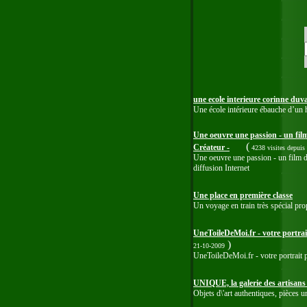
une ecole interieure corinne duv
Une école intérieure ébauche d’un 
Une oeuvre une passion - un fil
(
Créateur -
4238 visites
depuis
Une oeuvre une passion - un film do
diffusion Internet
Une place en première classe
Un voyage en train très spécial prop
UneToileDeMoi.fr - votre portra
)
21-10-2009
UneToileDeMoi.fr - votre portrait 
UNIQUE, la galerie des artisans 
Objets d\'art authentiques, pièces u