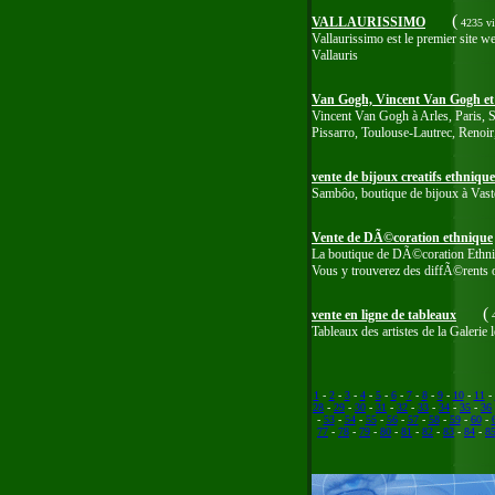
(
VALLAURISSIMO
4235 vi
Vallaurissimo est le premier site w
Vallauris
Van Gogh, Vincent Van Gogh et
Vincent Van Gogh à Arles, Paris, S
Pissarro, Toulouse-Lautrec, Renoir
vente de bijoux creatifs ethnique
Sambôo, boutique de bijoux à Vaste
Vente de DÃ©coration ethnique
La boutique de DÃ©coration Ethniqu
Vous y trouverez des diffÃ©rents o
(
vente en ligne de tableaux
4
Tableaux des artistes de la Galerie
1
-
2
-
3
-
4
-
5
-
6
-
7
-
8
-
9
-
10
-
11
-
28
-
29
-
30
-
31
-
32
-
33
-
34
-
35
-
36
-
53
-
54
-
55
-
56
-
57
-
58
-
59
-
60
-
77
-
78
-
79
-
80
-
81
-
82
-
83
-
84
-
8