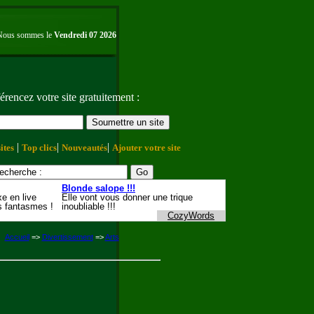
Nous sommes le
Vendredi 07 2026
érencez votre site gratuitement :
|
|
|
ites
Top clics
Nouveautés
Ajouter votre site
Accueil
=>
Divertissement
=>
Arts