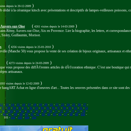
)
sites
depuis le 20-12-2009
eb dédié à la céramique kitsch avec présentations et descriptifs de lampes-veilleuses poissons, c
(
)
 Auvers-sur-Oise
4261 visites
depuis le 14-03-2009
aint-Rémy, Auvers-sur-Oise, Aix en Provence. Lire la biographie, les lettres, et corresponda
, Sisley, Guillaumin, Morisot.
(
)
s
4256 visites
depuis le 25-01-2010
ville (Manche 50) vous propose la vente de ses création de bijoux originaux, artisanaux et eth
(
)
4273 visites
depuis le 24-03-2009
e vous propose des diffÃ©rentes articles de dÃ©coration ethnique. C\'est une boutique qui re
bjets artisanaux.
)
393 visites
depuis le 12-02-2009
 le hangART Achat en ligne d'oeuvres d'art... Toutes les oeuvres présentées dans ce site sont des
12
-
13
-
14
-
15
-
16
-
17
-
18
-
19
-
20
-
21
-
22
-
23
-
24
-
25
-
26
-
27
-
-
37
-
38
-
39
-
40
-
41
-
42
-
43
-
44
-
45
-
46
-
47
-
48
-
49
-
50
-
51
-
52
61
-
62
-
63
-
64
-
65
-
66
-
67
-
68
-
69
-
70
-
71
-
72
-
73
-
74
-
75
-
76
-
5
-
86
-
87
-
88
-
89
-
90
-
91
-
92
-
93
-
94
-
95
-
96
-
97
-
98
-
99
-
100
-
101 -
102
-
103
-
104
-
105