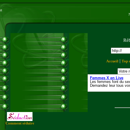
et
Réf
|
Accueil
Top s
Comment séduire