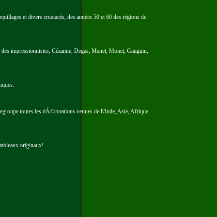
oquillages et divers crustacés, des années 50 et 60 des régions de
nce des impressionnistes, Cézanne, Degas, Manet, Monet, Gauguin,
niques.
groupe toutes les dÃ©corations venues de l\'Inde, Asie, Afrique.
 tableaux originaux!