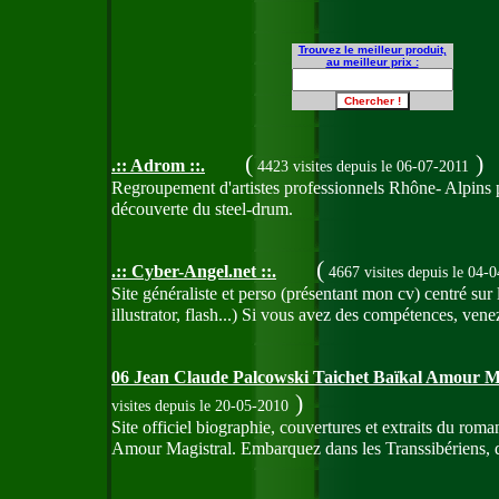
Trouvez le meilleur produit,
au meilleur prix :
(
)
.:: Adrom ::.
4423 visites
depuis le 06-07-2011
Regroupement d'artistes professionnels Rhône- Alpins p
découverte du steel-drum.
(
.:: Cyber-Angel.net ::.
4667 visites
depuis le 04-
Site généraliste et perso (présentant mon cv) centré sur l
illustrator, flash...) Si vous avez des compétences, vene
06 Jean Claude Palcowski Taichet Baïkal Amour M
)
visites
depuis le 20-05-2010
Site officiel biographie, couvertures et extraits du ro
Amour Magistral. Embarquez dans les Transsibériens, d