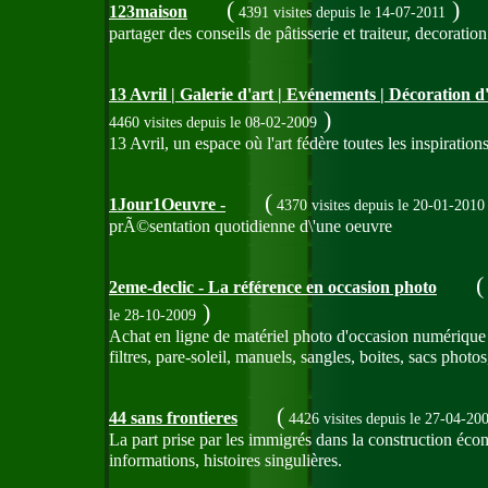
(
)
123maison
4391 visites
depuis le 14-07-2011
partager des conseils de pâtisserie et traiteur, decorati
13 Avril | Galerie d'art | Evénements | Décoration d
)
4460 visites
depuis le 08-02-2009
13 Avril, un espace où l'art fédère toutes les inspirations
(
1Jour1Oeuvre -
4370 visites
depuis le 20-01-2010
prÃ©sentation quotidienne d\'une oeuvre
(
2eme-declic - La référence en occasion photo
)
le 28-10-2009
Achat en ligne de matériel photo d'occasion numérique e
filtres, pare-soleil, manuels, sangles, boites, sacs photos
(
44 sans frontieres
4426 visites
depuis le 27-04-20
La part prise par les immigrés dans la construction éco
informations, histoires singulières.