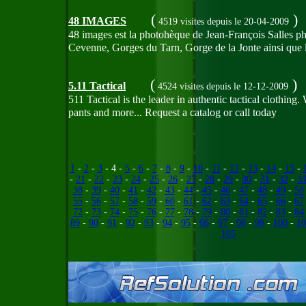
(
)
48 IMAGES
4519 visites
depuis le 20-04-2009
48 images est la photohèque de Jean-François Salles ph
Cevenne, Gorges du Tarn, Gorge de la Jonte ainsi qu
(
)
5.11 Tactical
4524 visites
depuis le 12-12-2009
511 Tactical is the leader in authentic tactical clothing
pants and more... Request a catalog or call today
1
-
2
-
3
- 4 -
5
-
6
-
7
-
8
-
9
-
10
-
11
-
12
-
13
-
14
-
15
-
-
21
-
22
-
23
-
24
-
25
-
26
-
27
-
28
-
29
-
30
-
31
-
32
-
3
38
-
39
-
40
-
41
-
42
-
43
-
44
-
45
-
46
-
47
-
48
-
49
-
50
55
-
56
-
57
-
58
-
59
-
60
-
61
-
62
-
63
-
64
-
65
-
66
-
67
72
-
73
-
74
-
75
-
76
-
77
-
78
-
79
-
80
-
81
-
82
-
83
-
84
89
-
90
-
91
-
92
-
93
-
94
-
95
-
96
-
97
-
98
-
99
-
100
-
10
105