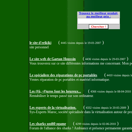
Trouvez le meilleur produit,
au meilleur prix :
(
)
le site d'erikiki
4445 visites
depuis le 19-01-2007
site personnel
(
)
Le site web de Gaetan Houssin
4436 visites
depuis le 29-03-2007
Vous trouverez sur ce site différentes informations me concernant. Mon po
(
Le spécialiste des réparations de pc portables
4410 visites
depuis l
Ventes réparation de pc portables et matériel informatique.
(
Les (#â‚¬#)uros font les heureux...
4366 visites
depuis le 08-04-2010
Rentabiliser le temps passé sur son ordinateur.
(
)
Les experts de la virtualisation.
4332 visites
depuis le 20-05-2009
Sys-Experts Maroc, société spécialisée dans la virtualisation autour de p
(
)
Les sharks uni60 ogame
4299 visites
depuis le 02-06-2010
Forum de l'alliance des sharks ! Ambiance et présence permanente garantie