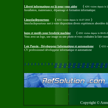
(
Liberté informatique est là pour vous aider
4291 visites
depuis le 
Installation, maintenance, dépannage et formation informatique.
(
)
Linuxfacilepourtous
4255 visites
depuis le 16-07-2010
linuxfacilepourtous met à votre disposition divers expériences abordées d
(
logos et motifs pour broderie machine
4261 visites
depuis le 08-05-
Vous avez un logo, une image ou une photo et vous souhaitez la faire numer
(
Loic Pansin - Développeur Informatique et automatisme
4255 v
CV professionnel développeur informatique et automatisme
1
-
2
-
3
-
4
-
5
-
6
-
7
-
8
-
9
-
10
-
11
-
12
-
13
-
14
-
15
-
16
-
17
-
18
-
19
-
20
-
21
28
-
29
-
30
-
31
-
32
-
33
-
34
-
35
-
36
-
37
-
38
-
39
Copyright © Annud